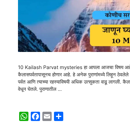
10 Kailash Parvat mysteries हा आपला आजचा विषय आहे. कलिय
कैलासपर्वतापासूनच होणार आहे. हे अनेक पुराणांमध्ये लिहून ठेवले
पर्वत आणि त्याच्या रहस्याविषयी अधिक उत्सुकता वाढू लागली. कै
वेधून घेतले. पुराणातील …
W
F
E
S
h
a
m
h