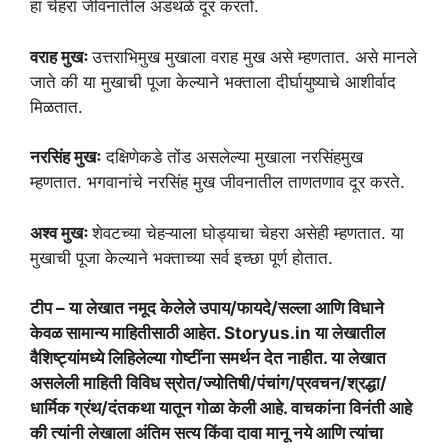
हा चेहरा जीवनातील अडथळे दूर करतो.
वराह मुखः
उत्तराभिमुख मुखाला वराह मुख असे म्हणतात. असे मानले
जाते की या मुखाची पूजा केल्याने भक्ताला दीर्घायुष्याचे आशीर्वाद
मिळतात.
नरसिंह मुखः
दक्षिणेकडे तोंड असलेल्या मुखाला नरसिंहमुख
म्हणतात. भगवानांचे नरसिंह मुख जीवनातील ताणतणाव दूर करते.
अश्व मुखः
शेवटच्या चेहऱ्याला घोड्याचा चेहरा असेही म्हणतात. या
मुखाची पूजा केल्याने भक्ताच्या सर्व इच्छा पूर्ण होतात.
टीप – या लेखात नमूद केलेले उपाय/फायदे/सल्ला आणि विधाने
केवळ सामान्य माहितीसाठी आहेत. Storyus.in या लेखातील
वैशिष्ट्यांमध्ये लिहिलेल्या गोष्टींना समर्थन देत नाहीत. या लेखात
असलेली माहिती विविध स्रोत/ज्योतिषी/पंचांग/प्रवचन/श्रद्धा/
धार्मिक ग्रंथ/दंतकथा यातून गोळा केली आहे. वाचकांना विनंती आहे
की त्यांनी लेखाला अंतिम सत्य किंवा दावा मानू नये आणि त्यांचा