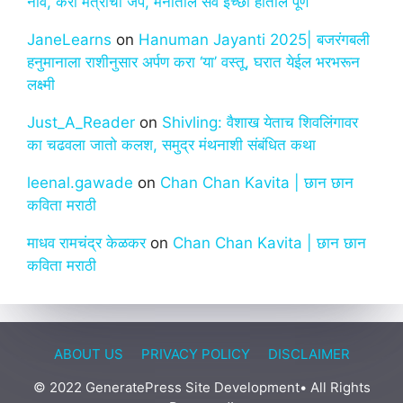
नावं, करा मंत्राचा जप, मनातील सर्व इच्छा होतील पूर्ण
JaneLearns
on
Hanuman Jayanti 2025| बजरंगबली
हनुमानाला राशीनुसार अर्पण करा ‘या’ वस्तू, घरात येईल भरभरून
लक्ष्मी
Just_A_Reader
on
Shivling: वैशाख येताच शिवलिंगावर
का चढवला जातो कलश, समुद्र मंथनाशी संबंधित कथा
leenal.gawade
on
Chan Chan Kavita | छान छान
कविता मराठी
माधव रामचंद्र केळकर
on
Chan Chan Kavita | छान छान
कविता मराठी
ABOUT US
PRIVACY POLICY
DISCLAIMER
© 2022 GeneratePress Site Development• All Rights