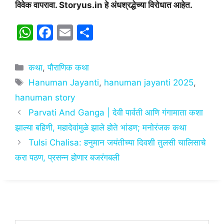
विवेक वापरावा. Storyus.in हे अंधश्रद्धेच्या विरोधात आहेत.
W
F
E
S
h
a
m
h
at
c
ai
ar
Categories
कथा
,
पौराणिक कथा
s
e
l
e
Tags
Hanuman Jayanti
,
hanuman jayanti 2025
,
A
b
hanuman story
p
o
Parvati And Ganga | देवी पार्वती आणि गंगामाता कशा
p
o
झाल्या बहिणी, महादेवांमुळे झाले होते भांडण; मनोरंजक कथा
k
Tulsi Chalisa: हनुमान जयंतीच्या दिवशी तुलसी चालिसाचे
करा पठण, प्रसन्न होणार बजरंगबली