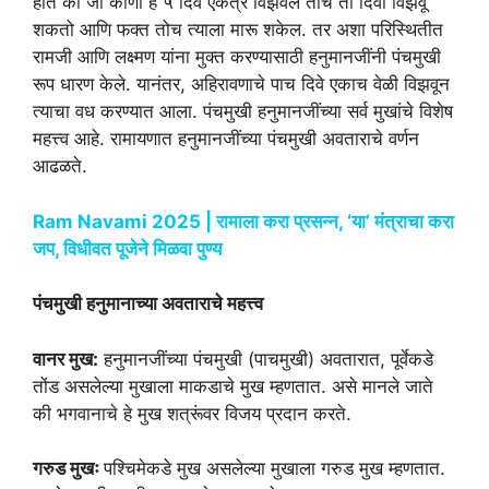
होते की जो कोणी हे ५ दिवे एकत्र विझवेल तोच तो दिवा विझवू
शकतो आणि फक्त तोच त्याला मारू शकेल. तर अशा परिस्थितीत
रामजी आणि लक्ष्मण यांना मुक्त करण्यासाठी हनुमानजींनी पंचमुखी
रूप धारण केले. यानंतर, अहिरावणाचे पाच दिवे एकाच वेळी विझवून
त्याचा वध करण्यात आला. पंचमुखी हनुमानजींच्या सर्व मुखांचे विशेष
महत्त्व आहे. रामायणात हनुमानजींच्या पंचमुखी अवताराचे वर्णन
आढळते.
Ram Navami 2025 | रामाला करा प्रसन्न, ‘या’ मंत्राचा करा
जप, विधीवत पूजेने मिळवा पुण्य
पंचमुखी हनुमानाच्या अवताराचे महत्त्व
वानर मुख:
हनुमानजींच्या पंचमुखी (पाचमुखी) अवतारात, पूर्वेकडे
तोंड असलेल्या मुखाला माकडाचे मुख म्हणतात. असे मानले जाते
की भगवानाचे हे मुख शत्रूंवर विजय प्रदान करते.
गरुड मुखः
पश्चिमेकडे मुख असलेल्या मुखाला गरुड मुख म्हणतात.