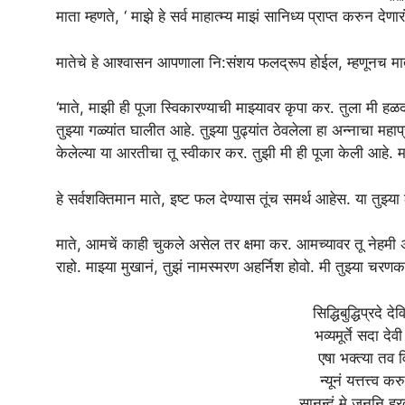
माता म्हणते, ‘ माझे हे सर्व माहात्म्य माझं सानिध्य प्राप्त करुन देणा
मातेचे हे आश्वासन आपणाला नि:संशय फलद्रूप होईल, म्हणूनच माते
‘माते, माझी ही पूजा स्विकारण्याची माझ्यावर कृपा कर. तुला मी हळदकुं
तुझ्या गळ्यांत घालीत आहे. तुझ्या पुढ्यांत ठेवलेला हा अन्नाचा मह
केलेल्या या आरतीचा तू स्वीकार कर. तुझी मी ही पूजा केली आहे. 
हे सर्वशक्तिमान माते, इष्ट फल देण्यास तूंच समर्थ आहेस. या तुझ्या
माते, आमचें काही चुकले असेल तर क्षमा कर. आमच्यावर तू नेहमी अश
राहो. माझ्या मुखानं, तुझं नामस्मरण अहर्निश होवो. मी तुझ्या च
सिद्धिबुद्धिप्रदे द
भव्यमूर्ते सदा देव
एषा भक्त्या तव 
न्यूनं यत्तत्त्व क
सानन्दं मे जननि ह्रदय