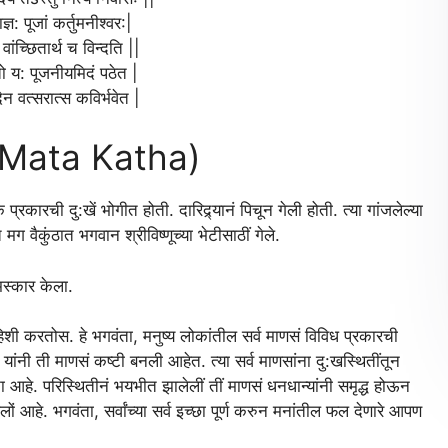
ाज्ञ: पूजां कर्तुमनीश्वर:|
ांच्छितार्थ च विन्दति ||
्तो य: पूजनीयमिदं पठेत |
देन वत्सरात्स कविर्भवेत |
i Mata Katha)
ारची दु:खें भोगीत होती. दारिद्र्यानं पिचून गेली होती. त्या गांजलेल्या
मग वैकुंठात भगवान श्रीविष्णूच्या भेटीसाठीं गेले.
नमस्कार केला.
ाहिशी करतोस. हे भगवंता, मनुष्य लोकांतील सर्व माणसं विविध प्रकारची
 यांनी ती माणसं कष्टी बनली आहेत. त्या सर्व माणसांना दु:खस्थितींतून
्थना आहे. परिस्थितीनं भयभीत झालेलीं तीं माणसं धनधान्यांनी समृद्ध होऊन
ों आहे. भगवंता, सर्वांच्या सर्व इच्छा पूर्ण करुन मनांतील फल देणारे आपण