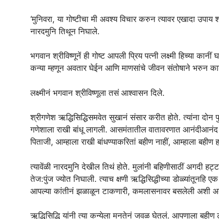
‘मुनिवरा, या गोष्टीचा मी अवश्य विचार करुन त्यावर एखादा उपाय शो
नारदमुनि तिथून निघाले.
भगवान श्रीविष्णूनें ही गोष्ट आपली प्रिय पत्नी लक्ष्मी हिच्या कानीं घ
कन्या म्हणून अवतार घेईन आणि माणसांचे जीवन संतोषाने भरुन का
लक्ष्मीनं भगवान श्रीविष्णूला तसं आश्वासन दिले.
श्रीगणेश ऋद्धिसिद्धिसमवेत सुखानं संसार करीत होते. त्यांना दोन पु
गणेशाला राखी बांधू लागली. आसमंतातील वातावरणात आनंदीआनंद निर्
पिताजी, आम्हाला राखी बांधण्याकरितां बहीण नाहीं, आम्हाला बहीण ह
त्यावेंळी नारदमुनि देखील तिथं होते. मुलांनी बहिणीसाठीं अगदी हट
तेज:पुंज ज्योत निघाली. त्याच क्षणी ऋद्धिसिद्धीच्या डोळ्यांतूनहि 
आपल्या कांतीनं झळाळून टाकणारी, कमलासनावर बसलेली अशी अत्यं
ऋद्धिसिद्धि यांनी त्या कन्येला मनतेनं जवळ घेतलं. आपणाला बहीण ल