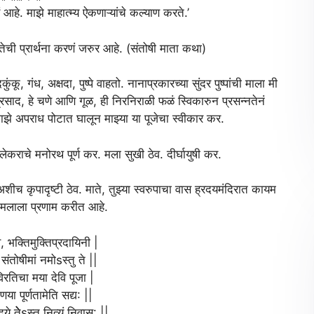
रं आहे. माझे माहात्म्य ऐकणाऱ्यांचे कल्याण करते.’
ची प्रार्थना करणं जरुर आहे. (संतोषी माता कथा)
कू, गंध, अक्षदा, पुष्पे वाहतो. नानाप्रकारच्या सुंदर पुष्पांची माला मी
ाप्रसाद, हे चणे आणि गूळ, ही निरनिराळी फळं स्विकारुन प्रसन्नतेनं
माझे अपराध पोटात घालून माझ्या या पूजेचा स्वीकार कर.
 लेकराचे मनोरथ पूर्ण कर. मला सुखी ठेव. दीर्घायुषी कर.
ीच कृपादृष्टी ठेव. माते, तुझ्या स्वरुपाचा वास ह्रदयमंदिरात कायम
रणकमलाला प्रणाम करीत आहे.
ेवि, भक्तिमुक्तिप्रदायिनी |
ी संतोषीमां नमोsस्तु ते ||
विरतिचा मया देवि पूजा |
रुणया पूर्णतामेति सद्य: ||
े तेेेsस्तु नित्यं निवास: ||