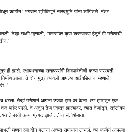
धून काढीन.’ भगवान श्रीविष्णूनें नारदमुनि यांना सांगितले. नंतर
ातली. तेव्हा लक्ष्मी म्हणाली, ‘माणसांवर कृपा करण्याच्या हेतूनें मी गणेशाची
ढीन.’
त्र ही झाले. रक्षाबंधनाच्या सणाप्रसंगी शिवपार्वतीची कन्या सरस्वती
माण झाला. ते दोन पुत्र त्यावेळीं आपल्या आईवडिलांना म्हणाले,’
वी. ‘
्टच धरला. तेव्हां गणेशानं आपला उजवा हात वर केला. त्या हातांतून एक
एक तेज बाहेर पडले. ते अतुल तेज एकत्र झाल्यावर, त्यात तेजांतून, त्रैलोक्य
त तेजस्वी कन्या प्रगट झाली. तीच संतोषीमाता.
ाभली म्हणून त्या दोन मुलांना अत्यंत समाधान लाभलं. त्या कन्येनं आपल्या