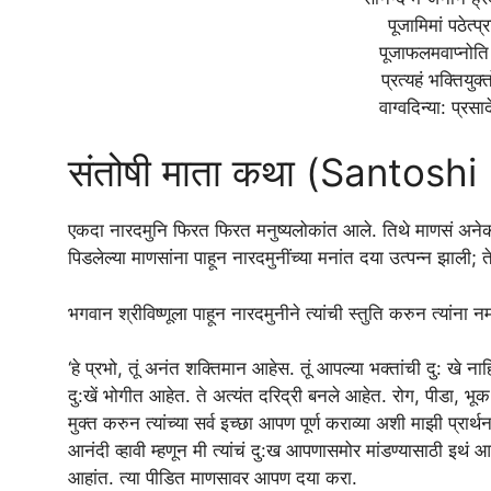
पूजामिमां पठेत्प्र
पूजाफलमवाप्नोति व
प्रत्यहं भक्तियुक
वाग्वदिन्या: प्रसा
संतोषी माता कथा (Santosh
एकदा नारदमुनि फिरत फिरत मनुष्यलोकांत आले. तिथे माणसं अनेक प्रक
पिडलेल्या माणसांना पाहून नारदमुनींच्या मनांत दया उत्पन्न झाली; ते 
भगवान श्रीविष्णूला पाहून नारदमुनीने त्यांची स्तुति करुन त्यांना 
‘हे प्रभो, तूं अनंत शक्तिमान आहेस. तूं आपल्या भक्तांची दु: खे न
दु:खें भोगीत आहेत. ते अत्यंत दरिद्री बनले आहेत. रोग, पीडा, भूक
मुक्त करुन त्यांच्या सर्व इच्छा आपण पूर्ण कराव्या अशी माझी प्रार
आनंदी व्हावी म्हणून मी त्यांचं दु:ख आपणासमोर मांडण्यासाठी इथं आल
आहांत. त्या पीडित माणसावर आपण दया करा.