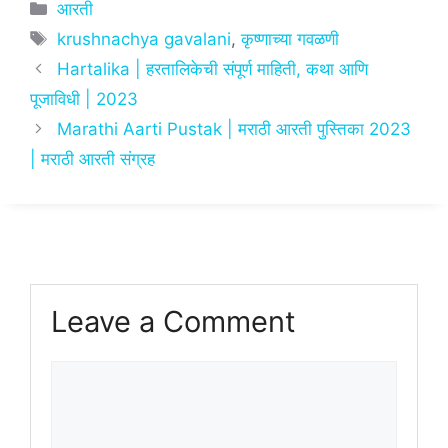
at
c
ai
ar
Categories
आरती
s
e
l
e
Tags
krushnachya gavalani
,
कृष्णाच्या गवळणी
A
b
Hartalika | हरतालिकेची संपूर्ण माहिती, कथा आणि
p
o
पूजाविधी | 2023
p
o
Marathi Aarti Pustak | मराठी आरती पुस्तिका 2023
k
| मराठी आरती संग्रह
Leave a Comment
Comment