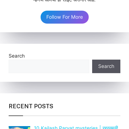
Follow For More
Search
Search
RECENT POSTS
10 Kailash Parvat mysteries | रहस्यमयी