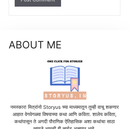
ABOUT ME
नमस्कार! मित्रांनो Storyus च्या माध्यमातून तुम्ही वाचू शकणार
आहात वेगवेगळ्या विषयाच्या कथा आणि कविता. शालेय कविता,
कथांपासून ते अगदी पौराणिक ऐतिहासिक अशा कथांचा साठा
म्हणजे आमची ही साईट असणार आहे.