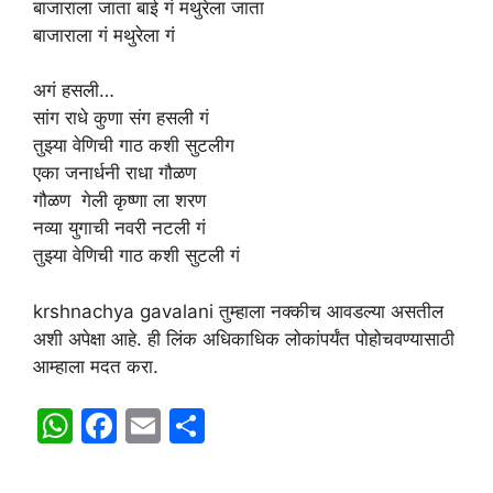
बाजाराला जाता बाई गं मथुरेला जाता
बाजाराला गं मथुरेला गं
अगं हसली…
सांग राधे कुणा संग हसली गं
तुझ्या वेणिची गाठ कशी सुटलीग
एका जनार्धनी राधा गौळण
गौळण गेली कृष्णा ला शरण
नव्या युगाची नवरी नटली गं
तुझ्या वेणिची गाठ कशी सुटली गं
krshnachya gavalani तुम्हाला नक्कीच आवडल्या असतील
अशी अपेक्षा आहे. ही लिंक अधिकाधिक लोकांपर्यंत पोहोचवण्यासाठी
आम्हाला मदत करा.
W
F
E
S
h
a
m
h