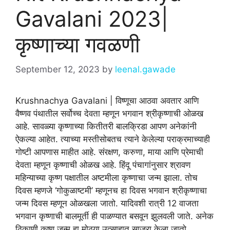
Gavalani 2023|
कृष्णाच्या गवळणी
September 12, 2023
by
leenal.gawade
Krushnachya Gavalani | विष्णूचा आठवा अवतार आणि
वैष्णव पंथातील सर्वोच्च देवता म्हणून भगवान श्रीकृष्णाची ओळख
आहे. सावळ्या कृष्णाच्या कितीतरी बालक्रिडा आपण अनेकांनी
ऐकल्या आहेत. त्याच्या मस्तीसोबतच त्याने केलेल्या पराक्रमाच्याही
गोष्टी आपणास माहीत आहे. संरक्षण, करुणा, माया आणि प्रेमाची
देवता म्हणून कृष्णाची ओळख आहे. हिंदू पंचागांनुसार श्रावण
महिन्याच्या कृष्ण पक्षातील अष्टमीला कृष्णाचा जन्म झाला. तोच
दिवस म्हणजे ‘गोकुळाष्टमी’ म्हणूनच हा दिवस भगवान श्रीकृष्णाचा
जन्म दिवस म्हणून ओळखला जातो. यादिवशी रात्री 12 वाजता
भगवान कृष्णाची बालमूर्ती ही पाळण्यात बसवून झुलवली जाते. अनेक
ठिकाणी कृष्ण जन्म हा मोठ्या उत्साहात साजरा केला जातो.