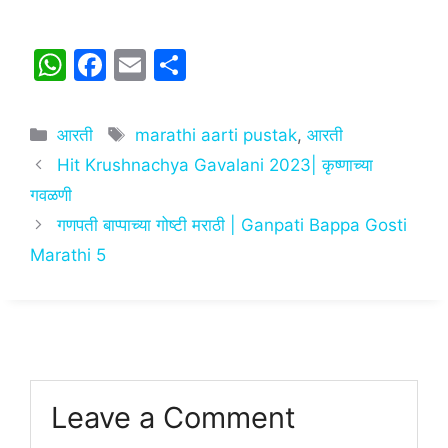
W
F
E
S
h
a
m
h
at
c
ai
ar
Categories
Tags
आरती
marathi aarti pustak
,
आरती
s
e
l
e
Hit Krushnachya Gavalani 2023| कृष्णाच्या
A
b
गवळणी
p
o
गणपती बाप्पाच्या गोष्टी मराठी | Ganpati Bappa Gosti
p
o
Marathi 5
k
Leave a Comment