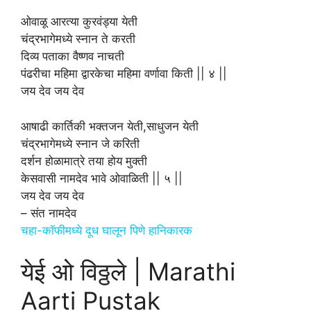
ओवाळू आरत्या कुरवंड्या येती
चंद्रभागेमध्ये स्नान ते करती
दिव्य पताका वैष्णव नाचती
पंढरीचा महिमा द्वारकेचा महिमा वर्णावा किती || ४ ||
जय देव जय देव
आषाढी कार्तिकी भक्तजन येती,साधुजन येती
चंद्रभागेमध्ये स्नान जे करिती
दर्शन होळामात्रे तया होय मुक्ती
केसवासी नामदेव भावे ओवाळिती || ५ ||
जय देव जय देव
– संत नामदेव
चहा-कॉफीमध्ये दूध घालून पिणे हानिकारक
येई ओ विठ्ठले | Marathi
Aarti Pustak