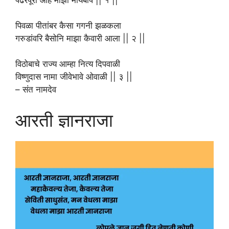
पंढरपूरी आहे माझा मायबाप || १ ||
पिवळा पीतांबर कैसा गगनी झळकला
गरुडांवरि बैसोनि माझा कैवारी आला || २ ||
विठोबाचे राज्य आम्हा नित्य दिपवाळी
विष्णुदास नामा जीवेभावे ओवाळी || ३ ||
– संत नामदेव
आरती ज्ञानराजा