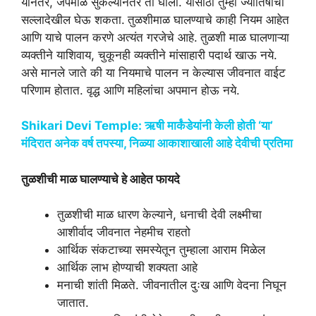
यानंतर, जपमाळ सुकल्यानंतर ती घाला. यासाठी तुम्ही ज्योतिषाचा
सल्लादेखील घेऊ शकता.
तुळशीमाळ घालण्याचे काही नियम आहेत
आणि याचे पालन करणे अत्यंत गरजेचे आहे.
तुळशी माळ घालणाऱ्या
व्यक्तीने याशिवाय, चुकूनही व्यक्तीने मांसाहारी पदार्थ खाऊ नये.
असे मानले जाते की या नियमाचे पालन न केल्यास जीवनात वाईट
परिणाम होतात. वृद्ध आणि महिलांचा अपमान होऊ नये.
Shikari Devi Temple: ऋषी मार्कंडेयांनी केली होती ‘या’
मंदिरात अनेक वर्ष तपस्या, निळ्या आकाशाखाली आहे देवीची प्रतिमा
तुळशीची माळ घालण्याचे हे आहेत फायदे
तुळशीची माळ धारण केल्याने, धनाची देवी लक्ष्मीचा
आशीर्वाद जीवनात नेहमीच राहतो
आर्थिक संकटाच्या समस्येतून तुम्हाला आराम मिळेल
आर्थिक लाभ होण्याची शक्यता आहे
मनाची शांती मिळते. जीवनातील दुःख आणि वेदना निघून
जातात.