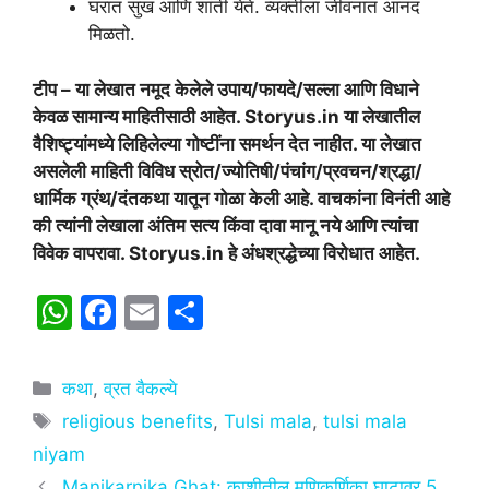
घरात सुख आणि शांती येते. व्यक्तीला जीवनात आनंद
मिळतो.
टीप – या लेखात नमूद केलेले उपाय/फायदे/सल्ला आणि विधाने
केवळ सामान्य माहितीसाठी आहेत. Storyus.in या लेखातील
वैशिष्ट्यांमध्ये लिहिलेल्या गोष्टींना समर्थन देत नाहीत. या लेखात
असलेली माहिती विविध स्रोत/ज्योतिषी/पंचांग/प्रवचन/श्रद्धा/
धार्मिक ग्रंथ/दंतकथा यातून गोळा केली आहे. वाचकांना विनंती आहे
की त्यांनी लेखाला अंतिम सत्य किंवा दावा मानू नये आणि त्यांचा
विवेक वापरावा. Storyus.in हे अंधश्रद्धेच्या विरोधात आहेत.
W
F
E
S
h
a
m
h
at
c
ai
ar
Categories
कथा
,
व्रत वैकल्ये
s
e
l
e
Tags
religious benefits
,
Tulsi mala
,
tulsi mala
A
b
niyam
p
o
Manikarnika Ghat: काशीतील मणिकर्णिका घाटावर 5