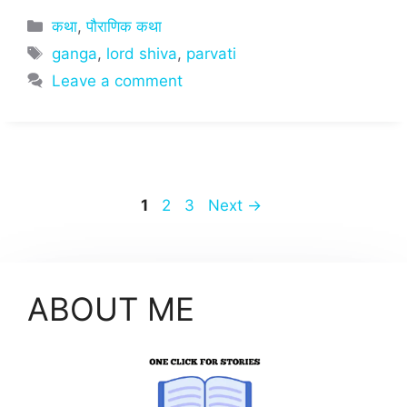
at
c
ai
ar
Categories
कथा
,
पौराणिक कथा
s
e
l
e
Tags
ganga
,
lord shiva
,
parvati
A
b
Leave a comment
p
o
p
o
k
Page
Page
Page
1
2
3
Next
→
ABOUT ME