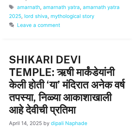
s
e
l
e
Tags
amarnath
,
amarnath yatra
,
amarnath yatra
A
b
2025
,
lord shiva
,
mythological story
p
o
Leave a comment
p
o
k
SHIKARI DEVI
TEMPLE: ऋषी मार्कंडेयांनी
केली होती ‘या’ मंदिरात अनेक वर्ष
तपस्या, निळ्या आकाशाखाली
आहे देवीची प्रतिमा
April 14, 2025
by
dipali Naphade