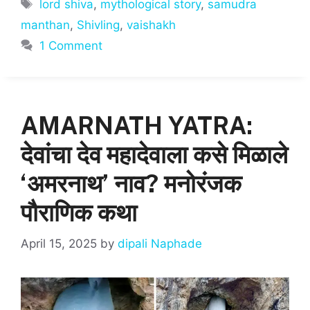
s
e
l
e
Tags
lord shiva
,
mythological story
,
samudra
A
b
manthan
,
Shivling
,
vaishakh
p
o
1 Comment
p
o
k
AMARNATH YATRA:
देवांचा देव महादेवाला कसे मिळाले
‘अमरनाथ’ नाव? मनोरंजक
पौराणिक कथा
April 15, 2025
by
dipali Naphade