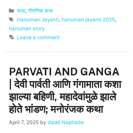
at
c
ai
ar
Categories
कथा
,
पौराणिक कथा
s
e
l
e
Tags
Hanuman Jayanti
,
hanuman jayanti 2025
,
A
b
hanuman story
p
o
Leave a comment
p
o
k
PARVATI AND GANGA
| देवी पार्वती आणि गंगामाता कशा
झाल्या बहिणी, महादेवांमुळे झाले
होते भांडण; मनोरंजक कथा
April 7, 2025
by
dipali Naphade