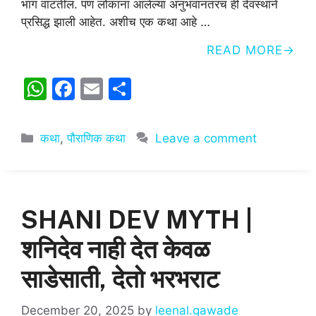
भाग वाटतील. पण लोकांना आलेल्या अनुभवानंतरच ही देवस्थाने
प्रसिद्ध झाली आहेत. अशीच एक कथा आहे …
READ MORE
W
F
E
S
h
a
m
h
at
c
ai
ar
Categories
कथा
,
पौराणिक कथा
Leave a comment
s
e
l
e
A
b
p
o
SHANI DEV MYTH |
p
o
k
शनिदेव नाही देत केवळ
साडेसाती, देतो भरभराट
December 20, 2025
by
leenal.gawade