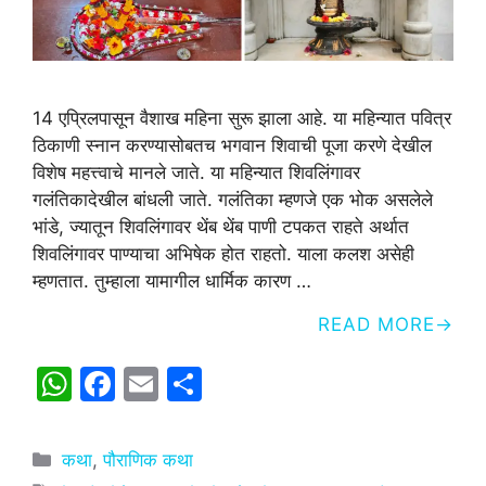
14 एप्रिलपासून वैशाख महिना सुरू झाला आहे. या महिन्यात पवित्र
ठिकाणी स्नान करण्यासोबतच भगवान शिवाची पूजा करणे देखील
विशेष महत्त्वाचे मानले जाते. या महिन्यात शिवलिंगावर
गलंतिकादेखील बांधली जाते. गलंतिका म्हणजे एक भोक असलेले
भांडे, ज्यातून शिवलिंगावर थेंब थेंब पाणी टपकत राहते अर्थात
शिवलिंगावर पाण्याचा अभिषेक होत राहतो. याला कलश असेही
म्हणतात. तुम्हाला यामागील धार्मिक कारण …
READ MORE
W
F
E
S
h
a
m
h
at
c
ai
ar
Categories
कथा
,
पौराणिक कथा