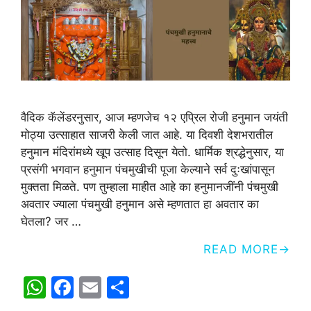
वैदिक कॅलेंडरनुसार, आज म्हणजेच १२ एप्रिल रोजी हनुमान जयंती
मोठ्या उत्साहात साजरी केली जात आहे. या दिवशी देशभरातील
हनुमान मंदिरांमध्ये खूप उत्साह दिसून येतो. धार्मिक श्रद्धेनुसार, या
प्रसंगी भगवान हनुमान पंचमुखीची पूजा केल्याने सर्व दुःखांपासून
मुक्तता मिळते. पण तुम्हाला माहीत आहे का हनुमानजींनी पंचमुखी
अवतार ज्याला पंचमुखी हनुमान असे म्हणतात हा अवतार का
घेतला? जर …
READ MORE
W
F
E
S
h
a
m
h