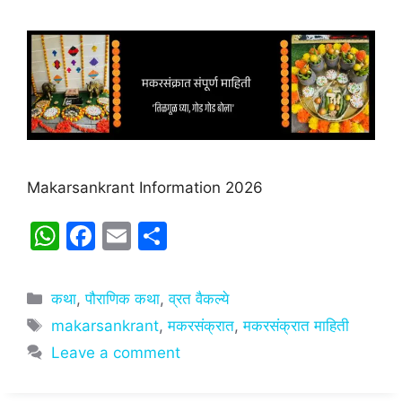
Makarsankrant Information 2026
W
F
E
S
h
a
m
h
at
c
ai
ar
Categories
कथा
,
पौराणिक कथा
,
व्रत वैकल्ये
s
e
l
e
Tags
makarsankrant
,
मकरसंक्रात
,
मकरसंक्रात माहिती
A
b
Leave a comment
p
o