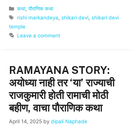
at
c
ai
ar
Categories
कथा
,
पौराणिक कथा
s
e
l
e
Tags
rishi markandeya
,
shikari devi
,
shikari devi
A
b
temple
p
o
Leave a comment
p
o
k
RAMAYANA STORY:
अयोध्या नाही तर ‘या’ राज्याची
राजकुमारी होती रामाची मोठी
बहीण, वाचा पौराणिक कथा
April 14, 2025
by
dipali Naphade