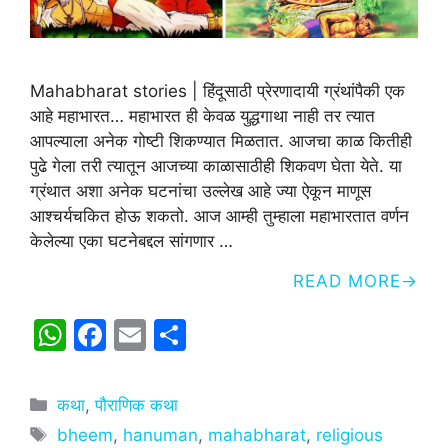
Mahabharat stories | हिंदूसाठी प्रेरणादायी ग्रंथांपैकी एक
आहे महाभारत… महाभारत ही केवळ युद्धगाथा नाही तर त्यात
आपल्याला अनेक गोष्टी शिकण्यात मिळतात. आजचा काळ कितीही
पुढे गेला तरी त्यातून आजच्या काळासाठीही शिकवण घेता येते. या
ग्रंथात अशा अनेक घटनांचा उल्लेख आहे ज्या ऐकून माणूस
आश्चर्यचकित होऊ शकतो. आज आम्ही तुम्हाला महाभारतात वर्णन
केलेल्या एका घटनेबद्दल सांगणार …
READ MORE
W
F
E
S
h
a
m
h
at
c
ai
ar
Categories
कथा
,
पौराणिक कथा
s
e
l
e
Tags
bheem
,
hanuman
,
mahabharat
,
religious