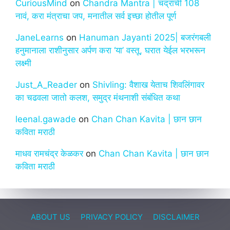
CuriousMind
on
Chandra Mantra | चंद्राची 108
नावं, करा मंत्राचा जप, मनातील सर्व इच्छा होतील पूर्ण
JaneLearns
on
Hanuman Jayanti 2025| बजरंगबली
हनुमानाला राशीनुसार अर्पण करा ‘या’ वस्तू, घरात येईल भरभरून
लक्ष्मी
Just_A_Reader
on
Shivling: वैशाख येताच शिवलिंगावर
का चढवला जातो कलश, समुद्र मंथनाशी संबंधित कथा
leenal.gawade
on
Chan Chan Kavita | छान छान
कविता मराठी
माधव रामचंद्र केळकर
on
Chan Chan Kavita | छान छान
कविता मराठी
ABOUT US
PRIVACY POLICY
DISCLAIMER