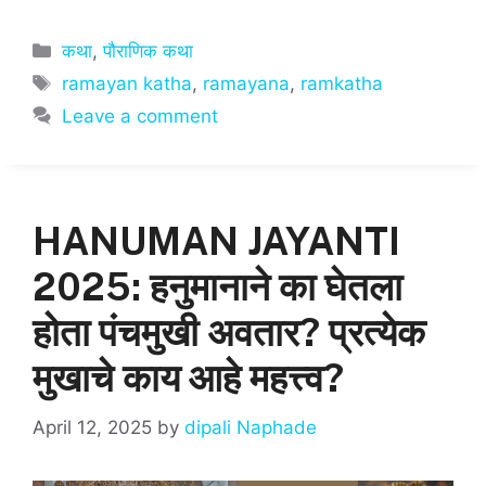
h
a
m
h
at
c
ai
ar
Categories
कथा
,
पौराणिक कथा
s
e
l
e
Tags
ramayan katha
,
ramayana
,
ramkatha
A
b
Leave a comment
p
o
p
o
k
HANUMAN JAYANTI
2025: हनुमानाने का घेतला
होता पंचमुखी अवतार? प्रत्येक
मुखाचे काय आहे महत्त्व?
April 12, 2025
by
dipali Naphade