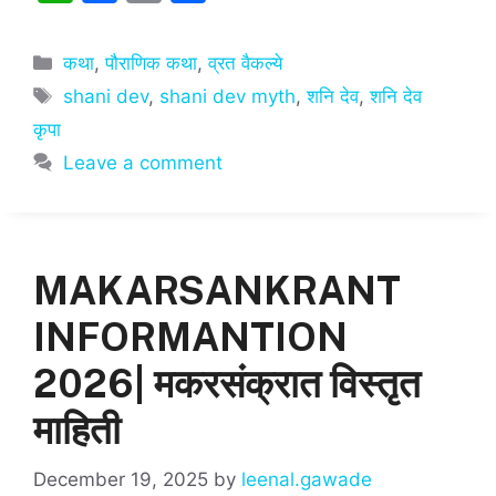
h
a
m
h
at
c
ai
ar
Categories
कथा
,
पौराणिक कथा
,
व्रत वैकल्ये
s
e
l
e
Tags
shani dev
,
shani dev myth
,
शनि देव
,
शनि देव
A
b
कृपा
p
o
Leave a comment
p
o
k
MAKARSANKRANT
INFORMANTION
2026| मकरसंक्रात विस्तृत
माहिती
December 19, 2025
by
leenal.gawade