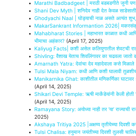
Marathi Badbadgeet | मराठी बडबडगीते जुनी 
Shani Dev Myth | शनिदेव नाही देत केवळ साडेसाती
Ghodyachi Naal | घोड्याची नाळ असते अत्यंत शुभ, ज
MakarSankrant Informantion 2026| मकरसंक्रात
Mahabharat Stories | महाभारत काळात कधी आणि क
भीमाचा अहंकार?
(April 17, 2025)
Kaliyug Facts| कशी असेल कलियुगातील शेवटची रात्र? व
Shivling: वैशाख येताच शिवलिंगावर का चढवला जातो 
Amarnath Yatra: देवांचा देव महादेवाला कसे मिळाल
Tulsi Mala Niyam: कधी आणि कशी घालावी तुळशीची
Manikarnika Ghat: काशीतील मणिकर्णिका घाटावर 5 व्
(April 14, 2025)
Shikari Devi Temple: ऋषी मार्कंडेयांनी केली होती ‘य
(April 14, 2025)
Ramayana Story: अयोध्या नाही तर ‘या’ राज्याची रा
2025)
Akshaya Tritiya 2025 |अक्षय्य तृतीयेच्या दिवशी करा ‘
Tulsi Chalisa: हनुमान जयंतीच्या दिवशी तुलसी चालिस